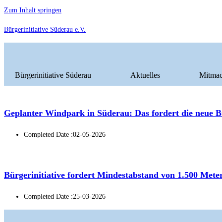
Zum Inhalt springen
Bürgerinitiative Süderau e.V.
Bürgerinitiative Süderau
Aktuelles
Mitma
Geplanter Windpark in Süderau: Das fordert die neue Bür
Completed Date :
02-05-2026
Bürgerinitiative fordert Mindestabstand von 1.500 Met
Completed Date :
25-03-2026